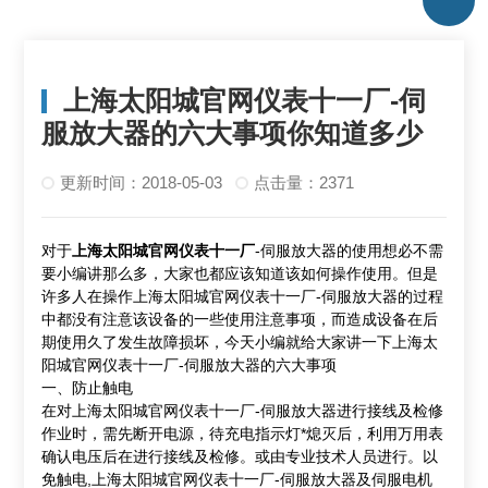
上海太阳城官网仪表十一厂-伺
服放大器的六大事项你知道多少
更新时间：2018-05-03
点击量：2371
对于
上海太阳城官网仪表十一厂
-伺服放大器的使用想必不需
要小编讲那么多，大家也都应该知道该如何操作使用。但是
许多人在操作上海太阳城官网仪表十一厂-伺服放大器的过程
中都没有注意该设备的一些使用注意事项，而造成设备在后
期使用久了发生故障损坏，今天小编就给大家讲一下上海太
阳城官网仪表十一厂-伺服放大器的六大事项
一、防止触电
在对上海太阳城官网仪表十一厂-伺服放大器进行接线及检修
作业时，需先断开电源，待充电指示灯*熄灭后，利用万用表
确认电压后在进行接线及检修。或由专业技术人员进行。以
免触电,上海太阳城官网仪表十一厂-伺服放大器及伺服电机