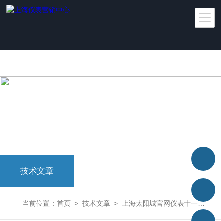
太阳城官网
技术文章
当前位置：
首页
>
技术文章
>
上海太阳城官网仪表十一厂-伺服放大器的六大事项你知道多少