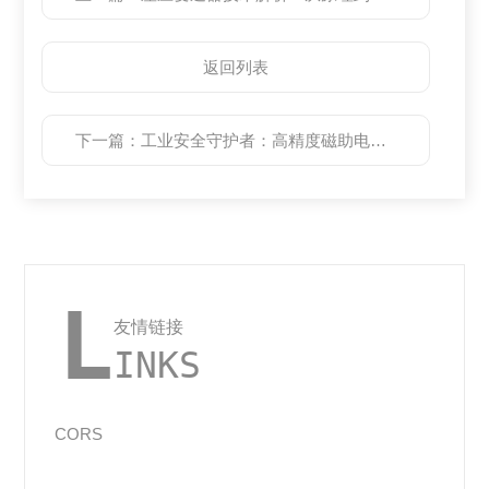
返回列表
下一篇：
工业安全守护者：高精度磁助电接点压力表，实时监测无压力
L
友情链接
INKS
CORS