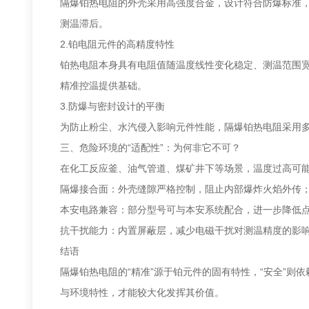
隔爆铂热电阻的外壳采用高强度合金，设计符合防爆标准
测温滞后。
2.铂电阻元件的高精度特性
铂热电阻本身具有电阻值随温度线性变化稳定、测温范围宽（2
精准控温提供基础。
3.防爆与密封设计的平衡
为防止粉尘、水汽侵入影响元件性能，隔爆铂热电阻采用
三、危险环境的“适配性”：为何非它不可？
在化工反应釜、油气管道、煤矿井下等场景，温度过高可
隔爆接合面：外壳缝隙严格控制，阻止内部爆炸火焰外传
本安电路兼容：部分型号可与本安系统配合，进一步降低
抗干扰能力：内置屏蔽层，减少电磁干扰对测温精度的影
结语
隔爆铂热电阻的“精准”源于铂元件的固有特性，“安全”则
与环境特性，才能较大化发挥其价值。