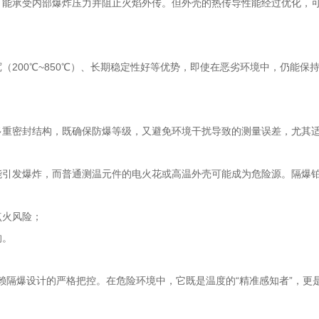
，能承受内部爆炸压力并阻止火焰外传。但外壳的热传导性能经过优化，
00℃~850℃）、长期稳定性好等优势，即使在恶劣环境中，仍能保持±0
多重密封结构，既确保防爆等级，又避免环境干扰导致的测量误差，尤其
能引发爆炸，而普通测温元件的电火花或高温外壳可能成为危险源。隔爆
；
点火风险；
响。
依赖隔爆设计的严格把控。在危险环境中，它既是温度的“精准感知者”，更