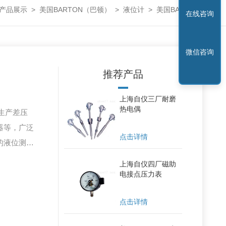
产品展示
>
美国BARTON（巴顿）
>
液位计
> 美国BARTON巴顿液位计
在线咨询
微信咨询
推荐产品
上海自仪三厂耐磨
热电偶
业生产差压
器等，广泛
点击详情
的液位测量
亚的巴顿琼
上海自仪四厂磁助
悠久历史。
电接点压力表
品，包括图
点击详情
ator）和开