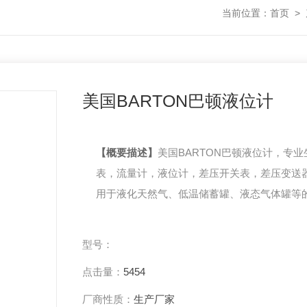
当前位置：
首页
>
美国BARTON巴顿液位计
【概要描述】
美国BARTON巴顿液位计，专
表，流量计，液位计，差压开关表，差压变送
用于液化天然气、低温储蓄罐、液态气体罐等
或差压监测。BARTON巴顿品牌是由加利福尼
斯于上世纪四十年代创立，至今已有六十年的
型号：
今天，巴顿品牌的核心是它众多基于差压的产
点击量：
5454
表记录 仪（Chart Recorder）、指示器（Indic
关（Switch）等。
厂商性质：
生产厂家